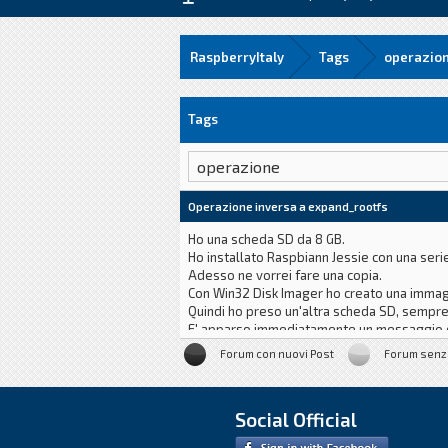
RaspberryItaly
Tags
operazio
Tags
Operazione inversa a expand_rootfs
Ho una scheda SD da 8 GB.
Ho installato Raspbiann Jessie con una serie
Adesso ne vorrei fare una copia.
Con Win32 Disk Imager ho creato una immagi
Quindi ho preso un'altra scheda SD, sempre 
E' apparso immediatamente un messaggio d
"Spazio su disco non sufficiente. Dimensio
Forum con nuovi Post
Forum senz
Social Official