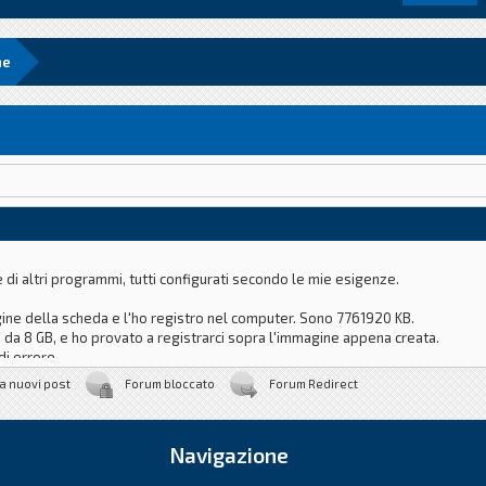
ne
 di altri programmi, tutti configurati secondo le mie esigenze.
ne della scheda e l'ho registro nel computer. Sono 7761920 KB.
da 8 GB, e ho provato a registrarci sopra l'immagine appena creata.
i errore
ne 15523840 settori
a nuovi post
Forum bloccato
Forum Redirect
Navigazione