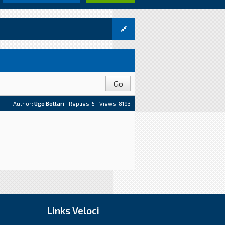
Author:
Ugo Bottari
- Replies:
5
- Views: 8193
Links Veloci