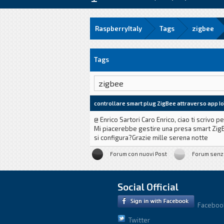
RaspberryItaly
Tags
zigbee
Tags
controllare smart plug ZigBee attraverso app I
@ Enrico Sartori Caro Enrico, ciao ti scriv
Mi piacerebbe gestire una presa smart ZigB
si configura?Grazie mille serena notte
Forum con nuovi Post
Forum senz
Social Official
Faceboo
Twitter