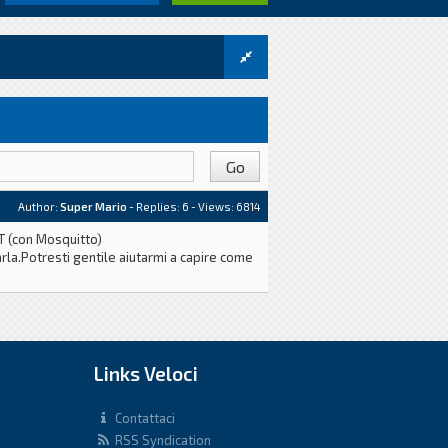
Author:
Super Mario
- Replies:
6
- Views: 6814
TT (con Mosquitto)
la.Potresti gentile aiutarmi a capire come
Links Veloci
Contattaci
RSS Syndication