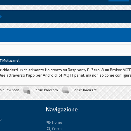
oT Mqtt panel
o per chiederti un chiarimento.Ho creato su Raspberry PI Zero W un Broker MQ
ee attraverso l'app per Android IoT MQTT panel, ma non so come configurar
a nuovi post
Forum bloccato
Forum Redirect
Navigazione
k
Home
Cerca