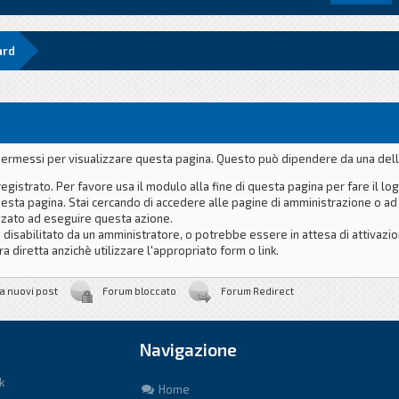
ard
i permessi per visualizzare questa pagina. Questo può dipendere da una dell
registrato. Per favore usa il modulo alla fine di questa pagina per fare il log
esta pagina. Stai cercando di accedere alle pagine di amministrazione o ad 
zzato ad eseguire questa azione.
 disabilitato da un amministratore, o potrebbe essere in attesa di attivazio
a diretta anzichè utilizzare l'appropriato form o link.
a nuovi post
Forum bloccato
Forum Redirect
Navigazione
k
Home