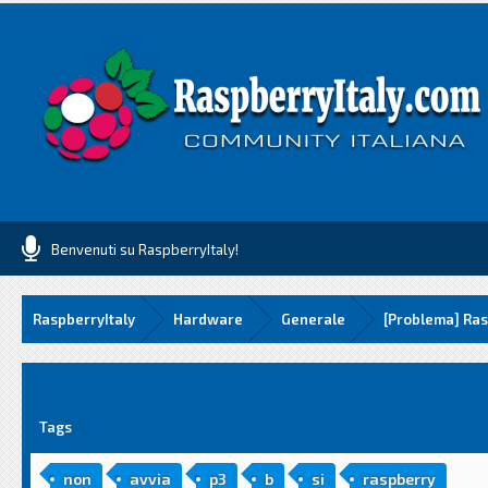
Benvenuti su RaspberryItaly!
RaspberryItaly
Hardware
Generale
[Problema] Ras
media
Tags
non
avvia
p3
b
si
raspberry