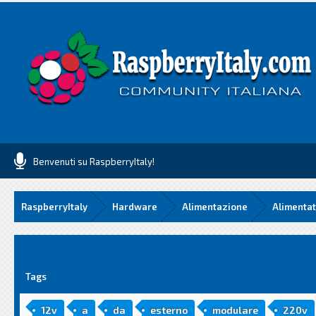
Benvenuti su RaspberryItaly!
RaspberryItaly
Hardware
Alimentazione
Alimentat
media
Tags
12v
a
da
esterno
modulare
220v