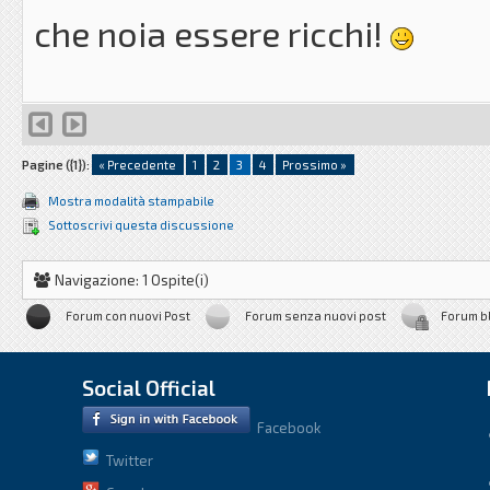
che noia essere ricchi!
Pagine ({1}):
« Precedente
1
2
3
4
Prossimo »
Mostra modalità stampabile
Sottoscrivi questa discussione
Navigazione: 1 Ospite(i)
Forum con nuovi Post
Forum senza nuovi post
Forum b
Social Official
Facebook
Twitter