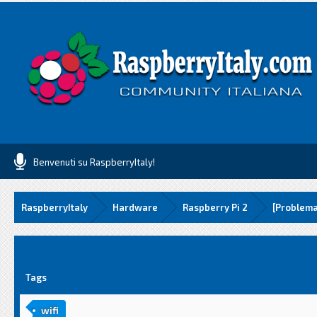
Benvenuti su RaspberryItaly!
RaspberryItaly
Hardware
Raspberry Pi 2
[Problema
media
Tags
wifi