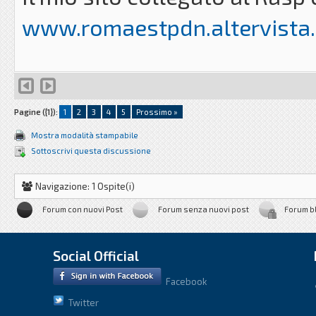
www.romaestpdn.altervista.
Pagine ({1}):
1
2
3
4
5
Prossimo »
Mostra modalità stampabile
Sottoscrivi questa discussione
Navigazione: 1 Ospite(i)
Forum con nuovi Post
Forum senza nuovi post
Forum b
Social Official
Facebook
Twitter