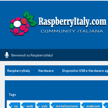
Benvenuti su RaspberryItaly!
RaspberryItaly
Hardware
Dispositivi USB e Hardware a
media
Tags
su
web
usb
installazione
webcam