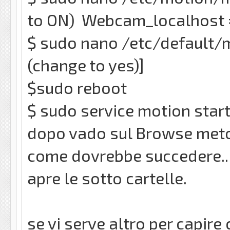
to ON) Webcam_localhost =
$ sudo nano /etc/default/
(change to yes)]
$sudo reboot
$ sudo service motion star
dopo vado sul Browse meto ''
come dovrebbe succedere.. p
apre le sotto cartelle.
se vi serve altro per capir