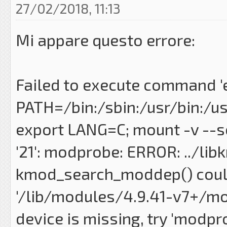
27/02/2018, 11:13
Mi appare questo errore:
Failed to execute command '
PATH=/bin:/sbin:/usr/bin:/us
export LANG=C; mount -v --so
'21': modprobe: ERROR: ../li
kmod_search_moddep() could
'/lib/modules/4.9.41-v7+/mo
device is missing, try 'modpr