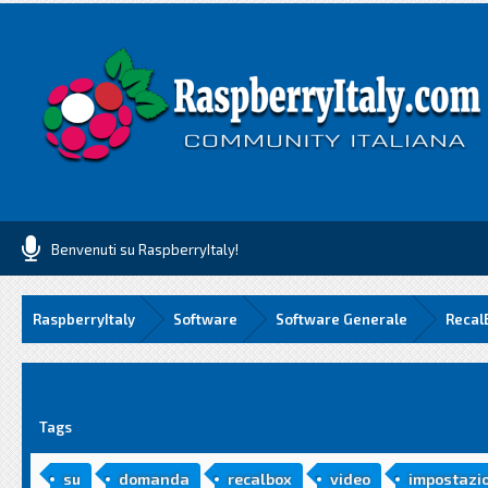
Benvenuti su RaspberryItaly!
RaspberryItaly
Software
Software Generale
Recal
media
Tags
su
domanda
recalbox
video
impostazi