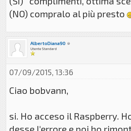
(SI) complimenti, ottima sc
(NO) compralo al più presto
AlbertoDiana90
Utente Standard
07/09/2015, 13:36
Ciao bobvann,
si. Ho acceso il Raspberry. 
desse l'errore e poi ho rimon