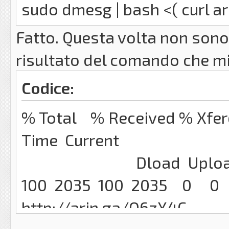
sudo dmesg | bash <( curl ar
Fatto. Questa volta non sono 
risultato del comando che mi 
Codice:
% Total % Received % Xf
Time Current
Dload Upload Tota
100 2035 100 2035 0 0 2801
http://arin.ga/O6zX4C