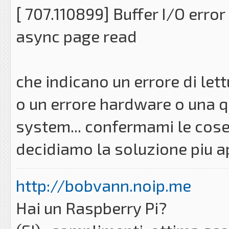
[ 707.110899] Buffer I/O erro
async page read
che indicano un errore di let
o un errore hardware o una qu
system... confermami le cose 
decidiamo la soluzione piu ap
http://bobvann.noip.me
Hai un Raspberry Pi?