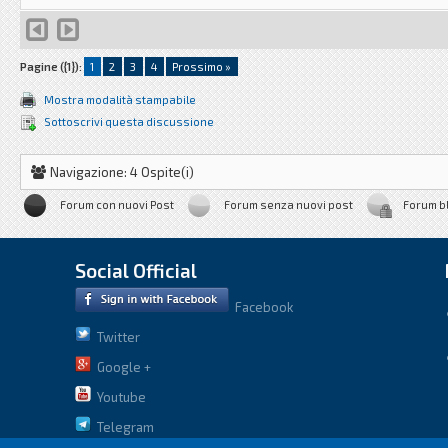
Pagine ({1}):
1
2
3
4
Prossimo »
Mostra modalità stampabile
Sottoscrivi questa discussione
Navigazione: 4 Ospite(i)
Forum con nuovi Post
Forum senza nuovi post
Forum b
Social Official
Facebook
Twitter
Google +
Youtube
Telegram