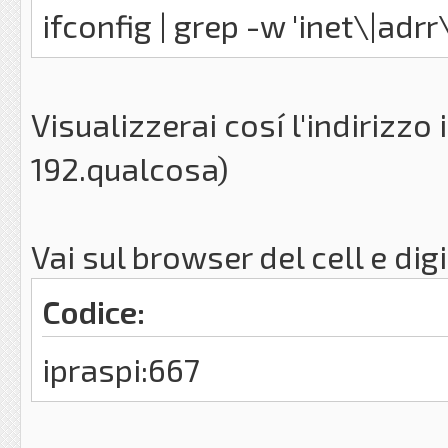
ifconfig | grep -w 'inet\|adrr
Visualizzerai cosí l'indirizzo 
192.qualcosa)
Vai sul browser del cell e dig
Codice:
ipraspi:667