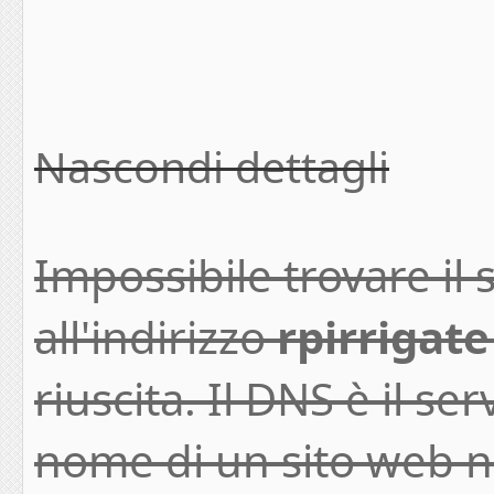
Nascondi dettagli
Impossibile trovare il 
all'indirizzo
rpirrigate
riuscita. Il DNS è il ser
nome di un sito web ne