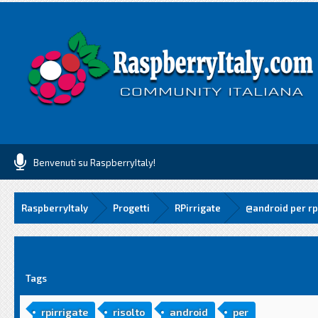
Benvenuti su RaspberryItaly!
RaspberryItaly
Progetti
RPirrigate
@android per rp
media
Tags
rpirrigate
risolto
android
per