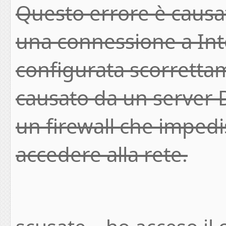
Questo errore è causato
una connessione a Int
configurata scorretta
causato da un server 
un firewall che imped
accedere alla rete.