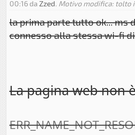
00:16 da
Zzed
.
Motivo modifica: tolto i
la prima parte tutto ok... ms
connesso alla stessa wi-fi di
La pagina web non è
ERR_NAME_NOT_RESO