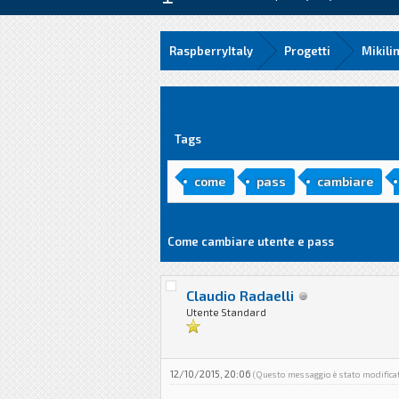
RaspberryItaly
Progetti
Mikili
0 voto(i) - 0 media
1
2
3
4
5
Tags
come
pass
cambiare
Come cambiare utente e pass
Claudio Radaelli
Utente Standard
12/10/2015, 20:06
(Questo messaggio è stato modificat