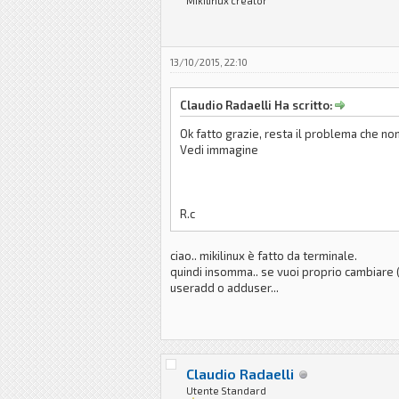
Mikilinux creator
13/10/2015, 22:10
Claudio Radaelli Ha scritto:
Ok fatto grazie, resta il problema che no
Vedi immagine
R.c
ciao.. mikilinux è fatto da terminale.
quindi insomma.. se vuoi proprio cambiare 
useradd o adduser...
Claudio Radaelli
Utente Standard