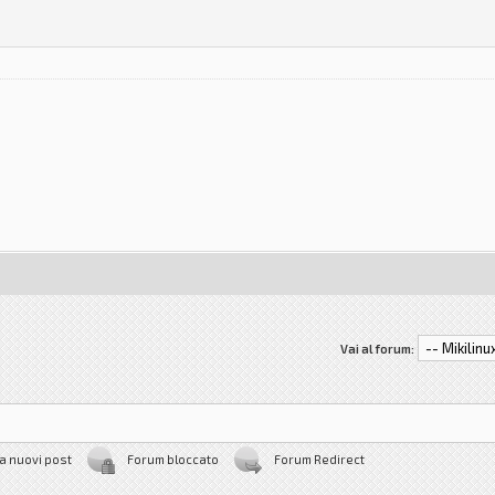
Vai al forum:
a nuovi post
Forum bloccato
Forum Redirect