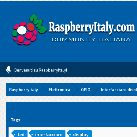
Benvenuti su RaspberryItaly!
RaspberryItaly
Elettronica
GPIO
Interfacciare disp
media
Tags
led
interfacciare
display