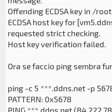
message.
Offending ECDSA key in /roo
ECDSA host key for [vm5.ddn
requested strict checking.
Host key verification failed.
Ora se faccio ping sembra fu
ping -c 5 ***.ddns.net -p 567
PATTERN: 0x5678
PING ***.ddns.net (84.222.78