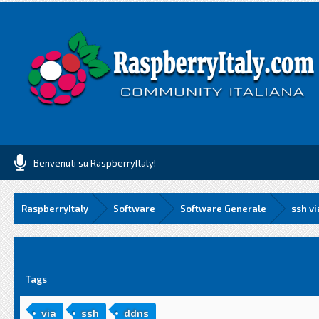
Benvenuti su RaspberryItaly!
RaspberryItaly
Software
Software Generale
ssh vi
media
Tags
via
ssh
ddns