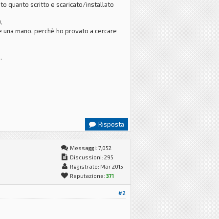
to quanto scritto e scaricato/installato
.
re una mano, perchè ho provato a cercare
.
Risposta
Messaggi: 7,052
Discussioni: 295
Registrato: Mar 2015
Reputazione:
371
#2