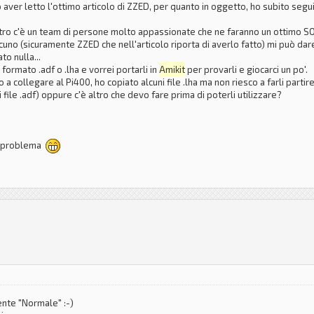
 aver letto l'ottimo articolo di ZZED, per quanto in oggetto, ho subito segui
etro c'è un team di persone molto appassionate che ne faranno un ottimo SO
cuno (sicuramente ZZED che nell'articolo riporta di averlo fatto) mi può da
o nulla...
n formato .adf o .lha e vorrei portarli in
Amikit
per provarli e giocarci un po'.
a collegare al Pi400, ho copiato alcuni file .lha ma non riesco a farli partire
 file .adf) oppure c'è altro che devo fare prima di poterli utilizzare?
io problema
ente "Normale" :-)