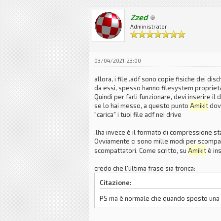
Zzed
Administrator
03/04/2021, 23:00
allora, i file .adf sono copie fisiche dei d
da essi, spesso hanno filesystem proprietar
Quindi per farli funzionare, devi inserire i
se lo hai messo, a questo punto
Amikit
dovr
"carica" i tuoi file adf nei drive
.lha invece è il formato di compressione st
Ovviamente ci sono mille modi per scompatt
scompattatori. Come scritto, su
Amikit
è in
credo che l'ultima frase sia tronca:
Citazione:
PS ma è normale che quando sposto una fi