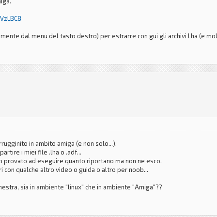
iga.
iVzLBC8
nte dal menu del tasto destro) per estrarre con gui gli archivi Lha (e molti
ugginito in ambito amiga (e non solo...).
tire i miei file .lha o .adf...
 provato ad eseguire quanto riportano ma non ne esco.
i con qualche altro video o guida o altro per noob...
stra, sia in ambiente "linux" che in ambiente "Amiga"??