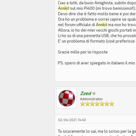
Ciao a tutti, da buon Amighista, subito dopo
Amikit
sul mio Pi400 (mi trovo benissimo!!).
Devo dire che è fatto molto bene e poi di
Ora ho un problema e vorrei capire se qual
nel forum ufficiale di
Amikit
ma non ho trovat
Allora, io ho dei miei vecchi giochi portati i
Li ho su di una pennetta USB, che ho provato 
E' un problema di formato (cioè preferisce i
Grazie mille per le risposte
PS. spero di aver spiegato in italiano il m
Zzed
Administrator
02/04/2021, 14:40
Tu sicuramente lo sai, ma lo scrivo per la g