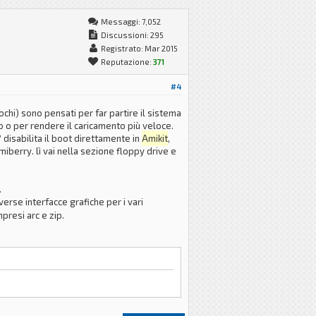
Messaggi: 7,052
Discussioni: 295
Registrato: Mar 2015
Reputazione:
371
#4
ochi) sono pensati per far partire il sistema
o o per rendere il caricamento più veloce.
 disabilita il boot direttamente in
Amikit
,
miberry. lì vai nella sezione floppy drive e
.
verse interfacce grafiche per i vari
resi arc e zip.