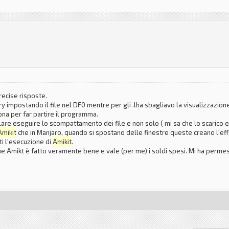
recise risposte.
rry impostando il file nel DF0 mentre per gli .lha sbagliavo la visualizzazione
ona per far partire il programma.
e eseguire lo scompattamento dei file e non solo ( mi sa che lo scarico e l
Amikit
che in Manjaro, quando si spostano delle finestre queste creano l'ef
nti l'esecuzione di
Amikit
.
che Amikt è fatto veramente bene e vale (per me) i soldi spesi. Mi ha perme