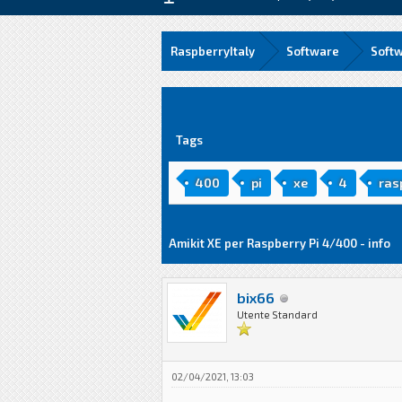
RaspberryItaly
Software
Soft
0 voto(i) - 0 media
1
2
3
4
5
Tags
400
pi
xe
4
ras
Amikit XE per Raspberry Pi 4/400 - info
bix66
Utente Standard
02/04/2021, 13:03