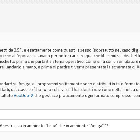
ischetti da 3,5" , e esattamente come questi, spesso (sopratutto nel caso di gi
i che all'epoca si usavano per poter caricare qualche kb in più sul dischett
l dischetto prima che parta il sistema operativo. Come si fa con un emulatore?
ai lanciarlo a mano, e prima di partire ti verrà presentata la schermata di A
andard su Amiga, e i programmi solitamente sono distribuiti in tale formato
arli, dal classico
nella shell a di
lha x archivio-lha destinazione
stallato
VooDoo-X
che gestisce praticamente ogni formato compresso, comp
nestra, sia in ambiente "linux" che in ambiente "Amiga"??