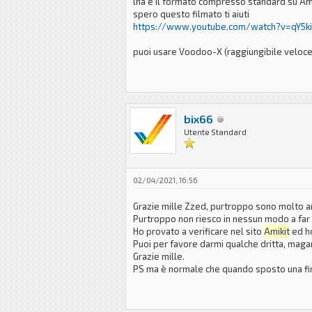
lha è il formato compresso standard su Am
spero questo filmato ti aiuti
https://www.youtube.com/watch?v=qY5k
puoi usare Voodoo-X (raggiungibile veloceme
bix66
Utente Standard
02/04/2021, 16:56
Grazie mille Zzed, purtroppo sono molto arr
Purtroppo non riesco in nessun modo a far par
Ho provato a verificare nel sito
Amikit
ed ho
Puoi per favore darmi qualche dritta, magar
Grazie mille.
PS ma è normale che quando sposto una fine