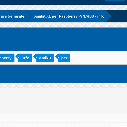
ware Generale
Amikit XE per Raspberry Pi 4/400 - info
pberry
info
amikit
per