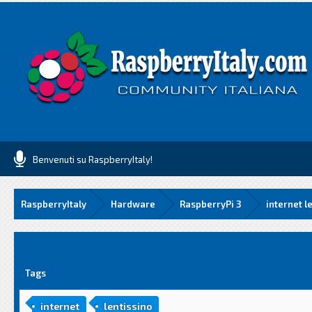
Benvenuti su RaspberryItaly!
RaspberryItaly
Hardware
RaspberryPi 3
internet l
media
Tags
internet
lentissino