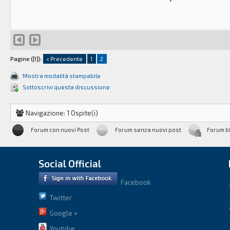
Pagine ({1}):
« Precedente
1
2
Mostra modalità stampabile
Sottoscrivi questa discussione
Navigazione: 1 Ospite(i)
Forum con nuovi Post
Forum senza nuovi post
Forum b
Social Official
Facebook
Twitter
Google +
Youtube