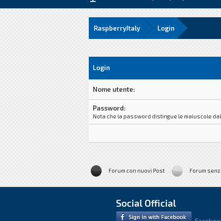
RaspberryItaly
Login
Login
Nome utente:
Password:
Nota che la password distingue le maiuscole dal
Forum con nuovi Post
Forum senz
Social Official