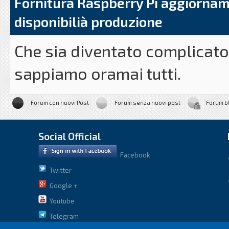
Fornitura Raspberry Pi aggiornam
disponibilià produzione
Che sia diventato complicato
sappiamo oramai tutti.
Eben Upton ha appena pubbli
Forum con nuovi Post
Forum senza nuovi post
Forum b
situazione sul sito ufficiale, 
Social Official
[Immagine:
Facebook
https://www.raspberrypi.co
Twitter
[quote]
Google +
Youtube
Telegram