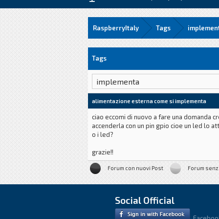
RaspberryItaly
Tags
implemen
Tags
alimentazione esterna come si implementa
ciao eccomi di nuovo a fare una domanda cr
accenderla con un pin gpio cioe un led lo at
o i led?
grazie!!
Forum con nuovi Post
Forum senz
Social Official
Faceboo