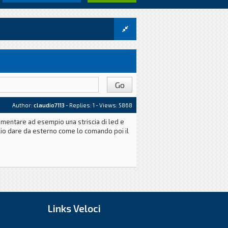
Author:
claudio7113
- Replies:
1
- Views: 5868
imentare ad esempio una striscia di led e
oglio dare da esterno come lo comando poi il
Links Veloci