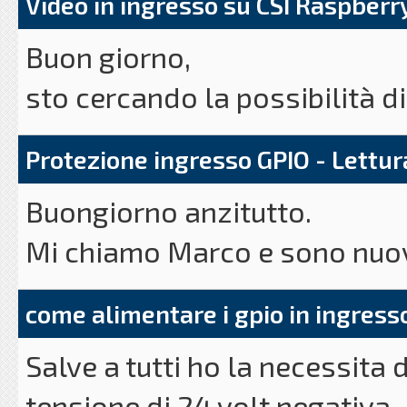
Video in ingresso su CSI Raspberr
Buon giorno,
sto cercando la possibilità di
in pratica dove colleghiamo 
Protezione ingresso GPIO - Lettur
un'interfaccia una qualsiasi f
Buongiorno anzitutto.
che ha già trovato in commerc
Mi chiamo Marco e sono nuovo
conversione ??
mondo Raspberry da pochissim
Alcuni mesi fa avevo trovato 
come alimentare i gpio in ingress
irrigatore automatizzato a s
più.
Salve a tutti ho la necessita 
controllore Hunter che costa
tensione di 24 volt negativa