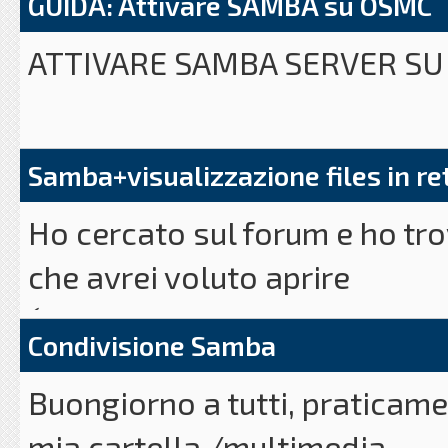
GUIDA: Attivare SAMBA su OSMC
ATTIVARE SAMBA SERVER S
Installare SAMBA
Samba+visualizzazione files in re
Codice:
Ho cercato sul forum e ho tro
sudo apt-get install samba
che avrei voluto aprire
(
http://forum.raspberryital
Condivisione Samba
Modificare il file di configu
un punto che non mi è chiaro.
Buongiorno a tutti, praticam
Io ho configurato samba e ho u
Codice:
mia cartella /multimedia