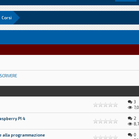
Corsi
SCRIVERE
3
7,0
2
aspberry PI 4
8,
0
ne alla programmazione