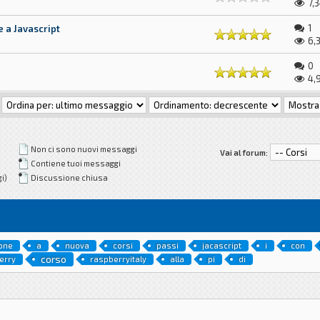
7,
1
e a Javascript
6,
0
4,
Non ci sono nuovi messaggi
Vai al forum:
Contiene tuoi messaggi
i)
Discussione chiusa
one
a
nuova
corsi
passi
jacascript
i
con
corso
erry
raspberryitaly
alla
pi
di