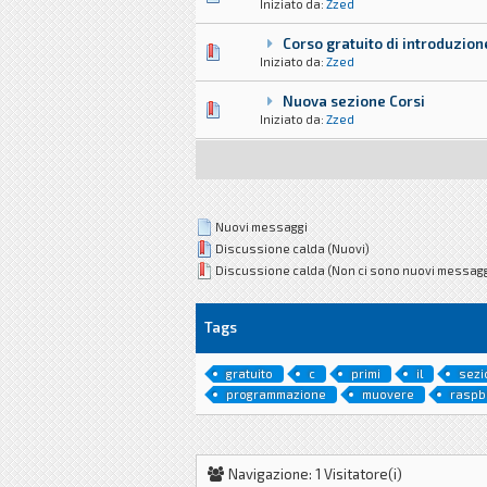
Iniziato da:
Zzed
Corso gratuito di introduzion
1 voti - 5 su 5 di media
1
2
3
4
5
Iniziato da:
Zzed
Nuova sezione Corsi
1 voti - 5 su 5 di media
1
2
3
4
5
Iniziato da:
Zzed
Nuovi messaggi
Discussione calda (Nuovi)
Discussione calda (Non ci sono nuovi messagg
Tags
gratuito
c
primi
il
sezi
programmazione
muovere
raspb
Navigazione: 1 Visitatore(i)