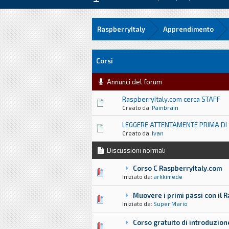
RaspberryItaly
Apprendimento
Corsi
Annunci del forum
RaspberryItaly.com cerca STAFF
Creato da:
Painbrain
LEGGERE ATTENTAMENTE PRIMA DI 
Creato da:
Ivan
Discussioni normali
Corso C RaspberryItaly.com
0 voti - 0 su 5 di media
1
2
3
4
5
Iniziato da:
arkkimede
Muovere i primi passi con il R
0 voti - 0 su 5 di media
1
2
3
4
5
Iniziato da:
Super Mario
Corso gratuito di introduzio
0 voti - 0 su 5 di media
1
2
3
4
5