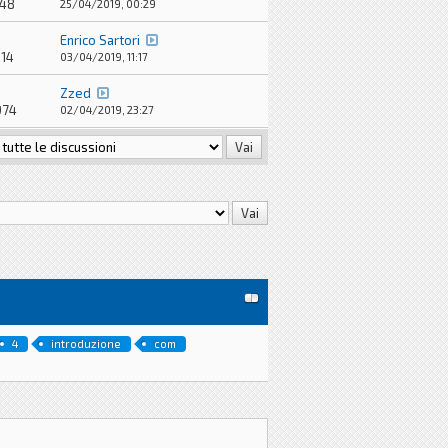
348
25/04/2019, 00:29
Enrico Sartori
314
03/04/2019, 11:17
Zzed
974
02/04/2019, 23:27
4
introduzione
com