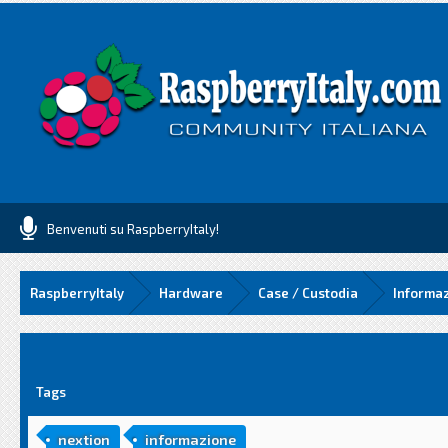
Benvenuti su RaspberryItaly!
RaspberryItaly
Hardware
Case / Custodia
media
Tags
nextion
informazione