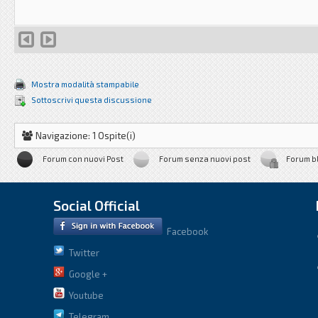
Mostra modalità stampabile
Sottoscrivi questa discussione
Navigazione: 1 Ospite(i)
Forum con nuovi Post
Forum senza nuovi post
Forum b
Social Official
Facebook
Twitter
Google +
Youtube
Telegram