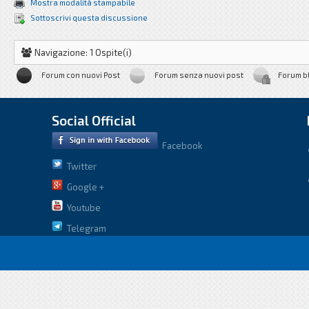
Mostra modalità stampabile
Sottoscrivi questa discussione
Navigazione: 1 Ospite(i)
Forum con nuovi Post
Forum senza nuovi post
Forum b
Social Official
Facebook
Twitter
Google +
Youtube
Telegram