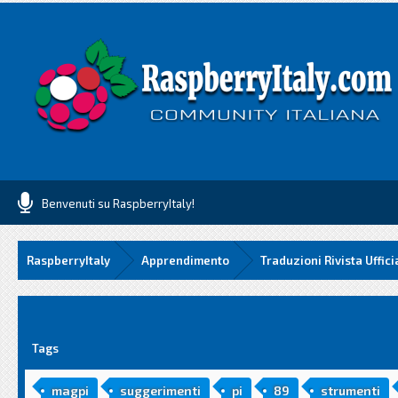
Benvenuti su RaspberryItaly!
RaspberryItaly
Apprendimento
Traduzioni Rivista Uffici
media
Tags
magpi
suggerimenti
pi
89
strumenti