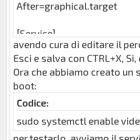
After=graphical.target
[Service]
avendo cura di editare il per
ExecStart=/percorso/dello
Esci e salva con CTRL+X, Si,
Restart=always
Ora che abbiamo creato un se
User=il_tuo_nome_utente
boot:
Environment=DISPLAY=:0
Codice:
[Install]
sudo systemctl enable vide
WantedBy=graphical.targe
per testarlo, avviamo il servi