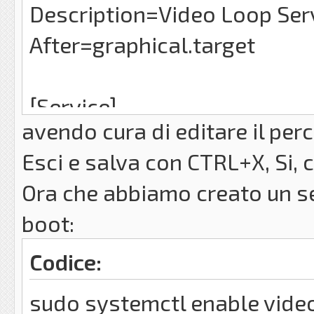
Description=Video Loop Ser
After=graphical.target
[Service]
avendo cura di editare il per
ExecStart=/percorso/dello/
Esci e salva con CTRL+X, Si,
Restart=always
Ora che abbiamo creato un ser
User=il_tuo_nome_utente
boot:
Environment=DISPLAY=:0
Codice:
[Install]
sudo systemctl enable vide