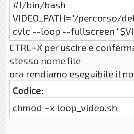
#!/bin/bash
VIDEO_PATH="/percorso/de
cvlc --loop --fullscreen "$
CTRL+X per uscire e conferm
stesso nome file
ora rendiamo eseguibile il no
Codice:
chmod +x loop_video.sh