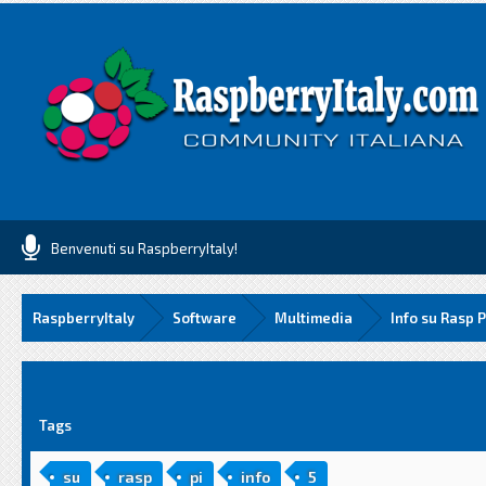
Benvenuti su RaspberryItaly!
RaspberryItaly
Software
Multimedia
Info su Rasp P
media
Tags
su
rasp
pi
info
5