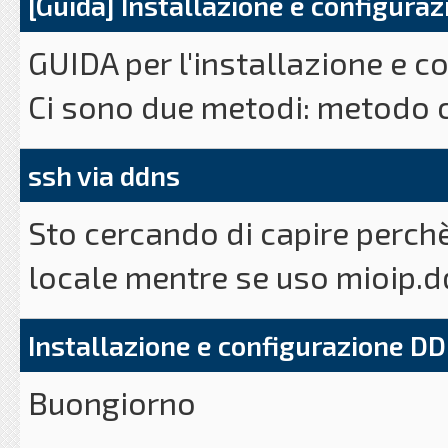
[Guida] Installazione e configur
GUIDA per l'installazione e c
Ci sono due metodi: metodo 
terminale
ssh via ddns
Sto cercando di capire perchè
Passo 0 (comune ai due meto
locale mentre se uso mioip.d
a) registrarsi su NOIP.com
@@@@@@@@@@@@@@@@@@@
b) creare un dominio
Installazione e configurazione D
@ WARNING: REMOTE HOST I
Buongiorno
@@@@@@@@@@@@@@@@@@@