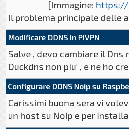
[Immagine:
https:/
Il mio rpy è collegato ad un 
Il problema principale delle a
C'è per caso qualcosa che po
assegnato un ip pubblico div
di onorato servizio è arrivat
Modificare DDNS in PIVPN
L'ip pubblico è un indirizzo che
Salve , devo cambiare il Dns 
server web e devi accedervi da
Duckdns non piu' , e ne ho cr
La soluzione pe
configurazione della vpn. Come
Configurare DDNS Noip su Raspbe
installare tutto da capo .. A
Carissimi buona sera vi volev
un host su Noip e per installa
Grazie
Ciao