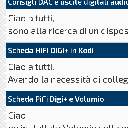
Consigli DAC e uscite digitali audio
Ciao a tutti,
sono alla ricerca di un dispo
al Rasp pi2
Scheda HIFI DiGi+ in Kodi
che mi consenta (sto utilizza
Ciao a tutti.
musica che ho sul mas senza 
Avendo la necessità di collega
utilizzando da smartphone il
amplificatore sprovvisto di
L'unica soluzione che ho trov
Scheda PiFi Digi+ e Volumio
scheda Audio credo si tratti d
consentirebbe di collegare un
Ciao,
modo da essere più chiaro. L
amplificatore (non dispone di
ho installato Volumio sulla 