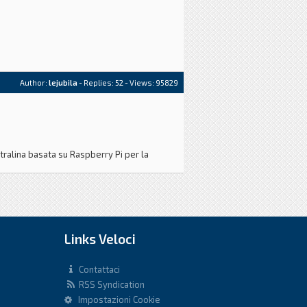
Author:
lejubila
- Replies:
52
- Views: 95829
ntralina basata su Raspberry Pi per la
n materia ho cercato di documentarmi come
Links Veloci
Contattaci
RSS Syndication
Impostazioni Cookie