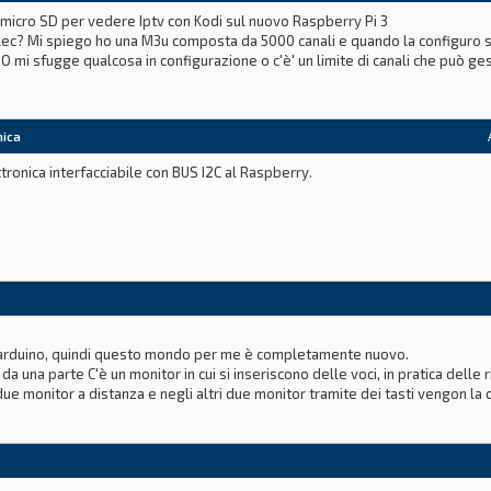
micro SD per vedere Iptv con Kodi sul nuovo Raspberry Pi 3
lec? Mi spiego ho una M3u composta da 5000 canali e quando la configuro s
i. O mi sfugge qualcosa in configurazione o c'è' un limite di canali che può g
nica
tronica interfacciabile con BUS I2C al Raspberry.
ione,ecc ...)
 o arduino, quindi questo mondo per me è completamente nuovo.
re la scheda, ma vorrei che qualcuno più esperto mi aiutasse nel realizzar
da una parte C'è un monitor in cui si inseriscono delle voci, in pratica dell
 due monitor a distanza e negli altri due monitor tramite dei tasti vengon