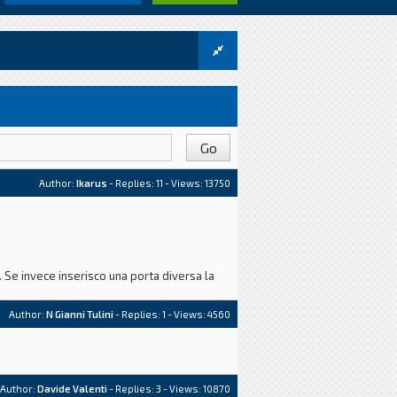
Author:
Ikarus
- Replies:
11
- Views: 13750
Se invece inserisco una porta diversa la
Author:
N Gianni Tulini
- Replies:
1
- Views: 4560
Author:
Davide Valenti
- Replies:
3
- Views: 10870