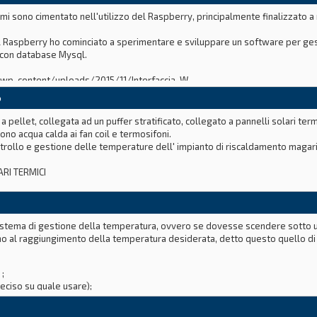
mi sono cimentato nell'utilizzo del Raspberry, principalmente finalizzato a 
 Raspberry ho cominciato a sperimentare e sviluppare un software per ges
HP con database Mysql.
t/wp-content/uploads/2015/11/Interfaccia-W
o
 pellet, collegata ad un puffer stratificato, collegato a pannelli solari ter
ono acqua calda ai fan coil e termosifoni.
trollo e gestione delle temperature dell' impianto di riscaldamento magar
RI TERMICI
 sistema di gestione della temperatura, ovvero se dovesse scendere sotto u
no al raggiungimento della temperatura desiderata, detto questo quello di 
;
eciso su quale usare);