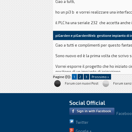
Ciao a tutti,
ho un pi3 b e vorrei realizzare una interfac
il PLC ha una seriale 232 che accetta anch
ho visto che ci sono dei software tipo scada
piGarden e piGardenWeb: gestione impianto di i
Ciao a tutti e complimenti per questo fanta
Sono nuovo ed è la prima volta che scrivo s
Vorrei esporre il progetto che ho iniziato c
gestione di un impianto di irrigazione.
Pagine ({1}):
1
2
3
Prossimo »
Due anni fa ho iniziato a realizzare in impi
Forum con nuovi Post
Forum senz
Social Official
Faceboo
Twitter
Google +