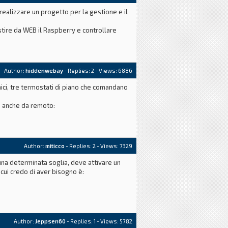
realizzare un progetto per la gestione e il
tire da WEB il Raspberry e controllare
Author:
hiddenwebay
- Replies:
2
- Views: 6886
mici, tre termostati di piano che comandano
i anche da remoto:
Author:
miticco
- Replies:
2
- Views: 7329
na determinata soglia, deve attivare un
cui credo di aver bisogno è:
Author:
Jeppsen60
- Replies:
1
- Views: 5782