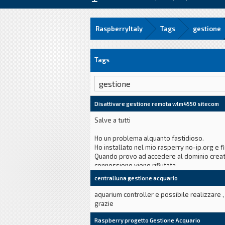
RaspberryItaly
Tags
gestione
Tags
Disattivare gestione remota wlm4550 sitecom
Salve a tutti
Ho un problema alquanto fastidioso.
Ho installato nel mio rasperry no-ip.org e 
Quando provo ad accedere al dominio creato
connessione viene rifiutata.
Ho provato anche con il port forwarding ma
centraliuna gestione acquario
Se qualcuno ha qualche idea e ben accetta.
aquarium controller e possibile realizzare 
Grazie
grazie
Raspberry progetto Gestione Acquario