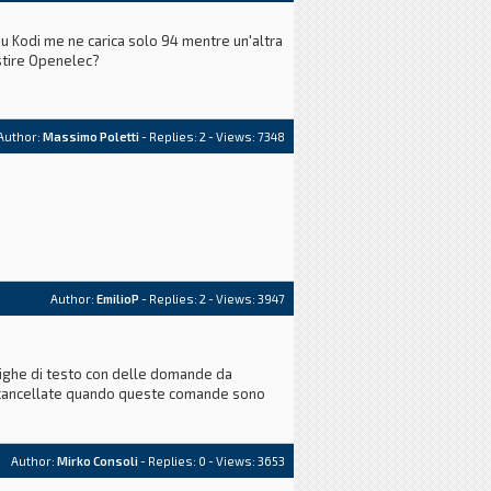
u Kodi me ne carica solo 94 mentre un'altra
estire Openelec?
Author:
Massimo Poletti
- Replies:
2
- Views: 7348
Author:
EmilioP
- Replies:
2
- Views: 3947
e un software che possa anche essere
e righe di testo con delle domande da
 la cancellate quando queste comande sono
Author:
Mirko Consoli
- Replies:
0
- Views: 3653