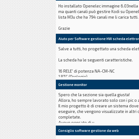
Ho installato Openelec immagine 6.03nella 
Non mi in
ma quanti canali può gestire Kodi su Opene
lista M3u che ha 794 canali me li carica tutt
Grazie
Aiuto per Software gestione HW scheda elettro
Salve a tutti, ho progettato una scheda elet
La scheda ha le seguenti caratteristiche.
16 RELE' di potenza NA-CM-NC
1 RTC (Orologio)
1 EEPROM (Per salvataggio dati di configuraz
Gestione monitor
BUS DI ESPANSIONE I2C
Alimentazione a 24Vdc
Spero che la sezione sia quella giusta!
Allora, ho sempre lavorato solo con i pic
Ho già fatto qualcosina in python per testa
Il mio progetto è di creare un sistema dove 
gestito da web.
eseguire, che vengono visualizzate in altri
In questo modo la scheda potre
completate.
Avevo pensato di u
Consiglio software gestione da web