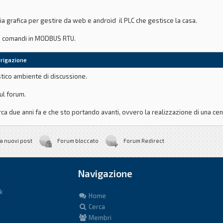
cia grafica per gestire da web e android il PLC che gestisce la casa.
e i comandi in MODBUS RTU.
 qualcuno li ha ustati o sapete indicarmene altri ?
rrigazione
stico ambiente di discussione.
ul forum.
irca due anni fa e che sto portando avanti, ovvero la realizzazione di una ce
anto di irrigazione per il mio giardino. Non avendo particolari conoscenze i
a nuovi post
Forum bloccato
Forum Redirect
Navigazione
k
Home
Cerca
Membri