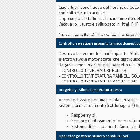
Ciao a tutti, sono nuovo del Forum, da poco 
controllo del mio acquario.
Dopo un pò di studio sul funzionamento del
l'acquario. Il tutto è sviluppato in Html, P
[align=center][img]http://www.lion1968.i
Controllo e gestione impianto termico domestic
Descrivo brevemente il mio impianto: Stufa a
elettro valvole motorizzate, che distribuisc
Ragazzi a me servirebbe un pannello di con
- CONTROLLO TEMPERATURE PUFFER
- CONTROLLO TEMPERATURA PANNELLI SOLA
- CONTROLLO TEMPERATURA ACQUA DI MA
progetto gestione temperatura serra
Vorrei realizzare per una piccola serra un
sistema di riscaldamento (caldobagno ?) fi
Raspberry pi ;
Sensore di rilevamento temperatura 
Sistema di riscaldamento (ancora ind
Relè per attivare il riscaldamento
Openelec gestione numero canali in Kodi