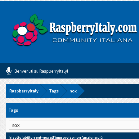
Benvenuti su RaspberryItaly!
RaspberryItaly
Tags
nox
Tags
[risolto]qbittorrent-nox all'improvviso non funziona più