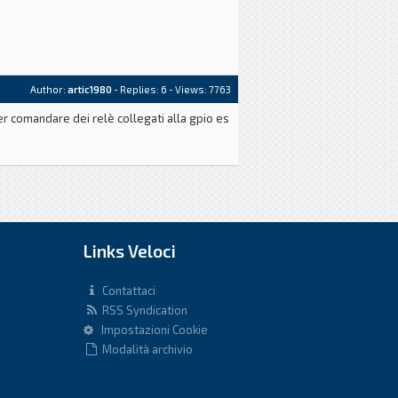
Author:
artic1980
- Replies:
6
- Views: 7763
r comandare dei relè collegati alla gpio es
Links Veloci
Contattaci
RSS Syndication
Impostazioni Cookie
Modalità archivio