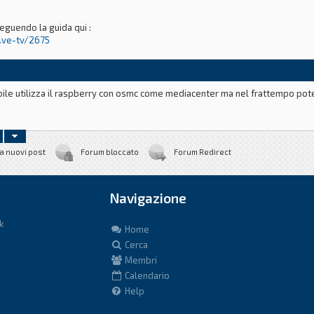
guendo la guida qui :
..ve-tv/2675
bile utilizza il raspberry con osmc come mediacenter ma nel frattempo pote
vheadend
a nuovi post
Forum bloccato
Forum Redirect
onfigure
Navigazione
k
Home
Cerca
Membri
Calendario
Help