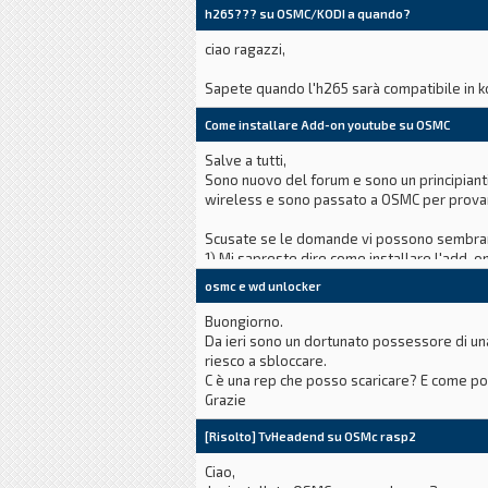
lock directory = /var/cache/samba
h265??? su OSMC/KODI a quando?
[devices]
browsable = yes
ciao ragazzi,
read only = no
Sapete quando l'h265 sarà compatibile in k
Come installare Add-on youtube su OSMC
Salve a tutti,
Sono nuovo del forum e sono un principiant
wireless e sono passato a OSMC per prova
Scusate se le domande vi possono sembrare
1) Mi sapreste dire come installare l'add-o
2) Se ho altri contenuti in streaming in un in
osmc e wd unlocker
Buongiorno.
Da ieri sono un dortunato possessore di un
riesco a sbloccare.
C è una rep che posso scaricare? E come p
Grazie
[Risolto] TvHeadend su OSMc rasp2
Ciao,