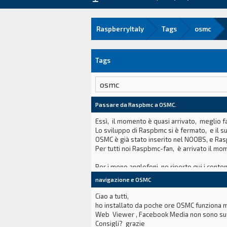
RaspberryItaly
Tags
osmc
Tags
Passare da Raspbmc a OSMC.
Essì, il momento è quasi arrivato, meglio fa
Lo sviluppo di Raspbmc si è fermato, e il 
OSMC è già stato inserito nel NOOBS, e Ras
Per tutti noi Raspbmc-fan, è arrivato il mo
Per i meno anglofoni, ne riporto qui i conten
navigazione e OSMC
Perché passare a OSMC?
Ciao a tutti,
ho installato da poche ore OSMC funziona m
Web Viewer , Facebook Media non sono suffi
Consigli? grazie