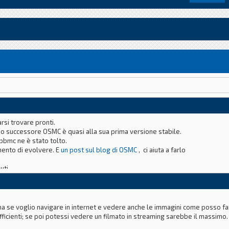
rsi trovare pronti.
suo successore OSMC è quasi alla sua prima versione stabile.
pbmc ne è stato tolto.
mento di evolvere. E
un post sul blog di OSMC
, ci aiuta a farlo
uti.
a se voglio navigare in internet e vedere anche le immagini come posso f
cienti; se poi potessi vedere un filmato in streaming sarebbe il massimo.