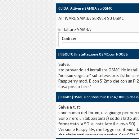
GUIDA: Attivare SAMBA su OSMC
ATTIVARE SAMBA SERVER SU OSMC
Installare SAMBA
Codice:
sudo apt-get install samba
[RISOLTO] Installazione OSMC con NOOBS
Modificare il file di configurazione di SAMB
Salve,
sto provando ad installare OSMC. Ho instal
Codice:
"nessun segnale" sul televisore. L'ultima i
Raspberry mod. B con 512mb che con un Pi2.
sudo nano /etc/samba/smb.conf
Cosa posso fare?
Inserire il seguente testo in fondo alla pag
[Risolto] OSMC e contenuti in h264 / 1080p che 
[code][global]
Salve a tutti,
workgroup = WORKGROUP
sono nuovo del forum, e vi giungo per porre
usershare allow guests = yes
Sono / ero un (abbastanza) soddisfatto util
security=share
formattato la SD, e installato il nuovo SO).
follow symlinks = yes
Versione Raspy: B+, che legge i contenuti 
wide links = yes
che altrimenti nemmeno partiva. Con OSMC i
unix extensions = no