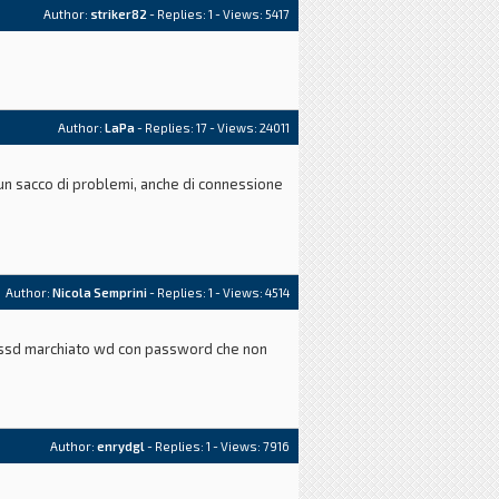
Author:
striker82
- Replies:
1
- Views: 5417
Author:
LaPa
- Replies:
17
- Views: 24011
un sacco di problemi, anche di connessione
Author:
Nicola Semprini
- Replies:
1
- Views: 4514
n ssd marchiato wd con password che non
Author:
enrydgl
- Replies:
1
- Views: 7916