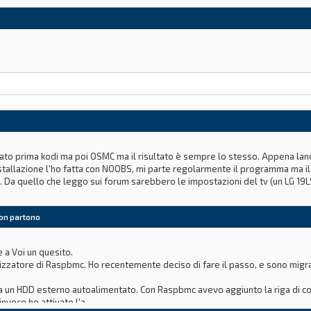
A
lato prima kodi ma poi OSMC ma il risultato è sempre lo stesso. Appena lan
nstallazione l'ho fatta con NOOBS, mi parte regolarmente il programma ma il 
 Da quello che leggo sui forum sarebbero le impostazioni del tv (un LG 19L
ina
non partono
 a Voi un quesito.
izzatore di Raspbmc. Ho recentemente deciso di fare il passo, e sono migra
da un HDD esterno autoalimentato. Con Raspbmc avevo aggiunto la riga di co
nvece ho attivato l'a