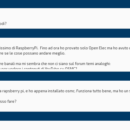
odi?
issimo di RaspberryPi. Fino ad ora ho provato solo Open Elec ma ho avuto 
re se le cose possano andare meglio.
 banali ma mi sembra che non ci siano sul forum temi analoghi:
n per vedere i contenuti di YouTube su OSMC?
d
a rapsberry pi, e ho appena installato osmc. Funziona tutto bene, ma ho u
osso fare?