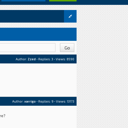
Author:
Zzed
- Replies:
3
- Views: 8590
Author:
xarrigo
- Replies:
9
- Views: 13173
are?