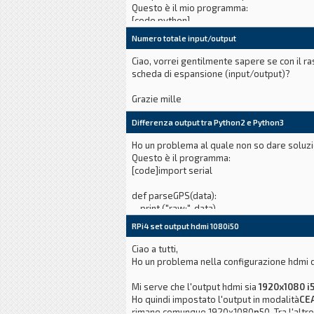
Questo è il mio programma:
[code python]
import time
Numero totale input/output
import datetime
import telepot
Ciao, vorrei gentilmente sapere se con il ra
import os
scheda di espansione (input/output)?
import sys
Grazie mille
id_a = [
Differenza output tra Python2 e Python3
Ho un problema al quale non so dare soluzi
Questo è il programma:
[code]import serial
def parseGPS(data):
print ("raw:", data)
if data[0:6] == "$GNGGA":
RPi4 set output hdmi 1080i50
s = data.split(",")
if s[7] == '0':
Ciao a tutti,
print "no satellite data available"
Ho un problema nella configurazione hdmi 
return
time = s[1][0:2] + ":" + s[1][2:4] + ":" + s[1]
Mi serve che l'output hdmi sia
1920x1080 i
lat = decode(s[2])
Ho quindi impostato l'output in modalità
CE
dirLat = s[3]
rimane comunque 1920x1080
p
50. Tra l'altr