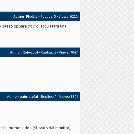
Author:
Phablo
- Replies:
5
- Views: 6226
sso passo oppure dovro' acquistare una
Author:
Robycop1
- Replies:
5
- Views: 7047
Author:
gabrielefal
- Replies:
4
- Views: 5861
ciò l'output video (rilevato dal monitor)