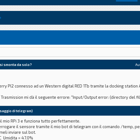
 si smonta da solo?
Au
erry PI2 connesso ad un Western digital RED 1Tb tramite la docking station
Trasmission mi dà il seguente errore: "Input/Output error: (directory del f
ssaggio di telegram)
a docking station con il Raspberry PI2. Il problema lo riscontro anche con un
al mio RPi 3 e funziona tutto perfettamente.
ogare il sensore tramite il mio bot di telegram con il comando /temp, perchè
eli inviare sul bot.
*C Umidita = 47.0%