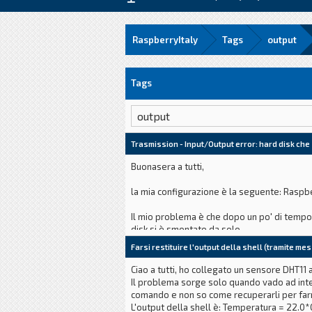
RaspberryItaly
Tags
output
Tags
Trasmission - Input/Output error: hard disk che
Buonasera a tutti,
la mia configurazione è la seguente: Raspb
Il mio problema è che dopo un po' di tempo 
disk si è smontato da solo.
Farsi restituire l'output della shell (tramite me
Penso ad un problema di incompatibilità dell
Ciao a tutti, ho collegato un sensore DHT11 
Il problema sorge solo quando vado ad interr
comando e non so come recuperarli per farm
L'output della shell è: Temperatura = 22.0