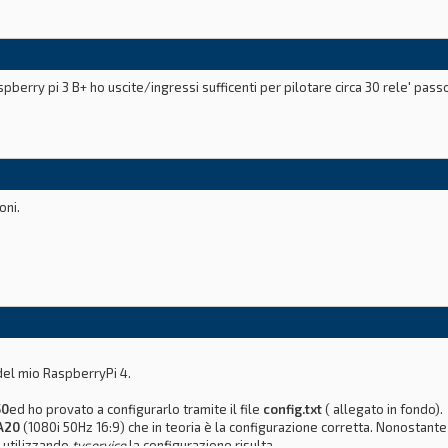
spberry pi 3 B+ ho uscite/ingressi sufficenti per pilotare circa 30 rele' pa
oni.
del mio RaspberryPi 4.
[4:6]
50
ed ho provato a configurarlo tramite il file
config.txt
( allegato in fondo).
A20
(1080i 50Hz 16:9) che in teoria è la configurazione corretta. Nonostante 
o utilizzando
tvservice
la configurazione risulta