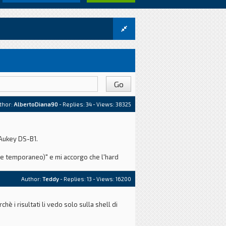
thor:
AlbertoDiana90
- Replies:
34
- Views: 38325
 Aukey DS-B1.
ile temporaneo)" e mi accorgo che l'hard
Author:
Teddy
- Replies:
13
- Views: 16200
 altro hard disk e con un alt
 i risultati li vedo solo sulla shell di