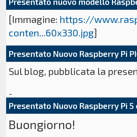
Presentato nuovo modello Raspbe
[Immagine:
https://www.ras
conten...60x330.jpg
]
Presentato Nuovo Raspberry Pi PI
Sul Blog pubblicata la news 
Sul blog, pubblicata la prese
modello:
Raspberry Pi Pico 
Il microcontrollore Pico con 
[Immagine:
https://www.ras
Presentato Nuovo Raspberry Pi 5
conten...RP2350.jpg
]
https://www.raspberryitaly.
Buongiorno!