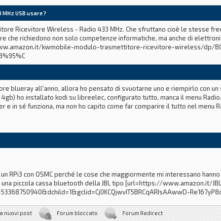
android e delle normalissime casse aux con jack.
33 MHz USB usare?
ware su raspi (soprattutto per lo streaming di radio) che possa controllare
itore Ricevitore Wireless - Radio 433 MHz. Che sfruttano cioè le stesse frequ
are che richiedono non solo competenze informatiche, ma anche di elettroni
www.amazon.it/kwmobile-modulo-trasmettitore-ricevitore-wireless/dp/B
C3%95%C
ore blueray all'anno, allora ho pensato di svuotarne uno e riempirlo con un 
gb) ho installato kodi su libreelec, configurato tutto, manca il menu Radio
her e in sé funziona, ma non ho capito come far comparire il tutto nel menu Ra
re un RPi3 con OSMC perché le cose che maggiormente mi interessano hanno d
oco una piccola cassa bluetooth della JBL tipo [url=https://www.amazon.it/
=53368750940&dchild=1&gclid=Cj0KCQjwvIT5BRCqARIsAAwwD-Re167yP8
a nuovi post
Forum bloccato
Forum Redirect