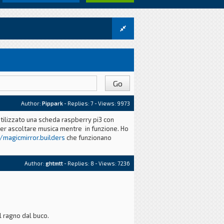
Author:
Pippark
- Replies:
7
- Views: 9973
utilizzato una scheda raspberry pi3 con
ter ascoltare musica mentre in funzione. Ho
//magicmirror.builders
che funzionano
Author:
ghtmtt
- Replies:
8
- Views: 7236
l ragno dal buco.