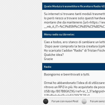
Ho un raspi 3 con raspbian, uno smarphone 
Quale Modulo trasmettitore Ricevitore Radio 4
Quello che vorrei fare è installare un soft
Su internet si trovano tanti moduli trasmett
Io però riesco a trovare solo questi hardw
Ho cercato un po' ovunque, ma vuo
montare che da mantenere: [url=https://
__mk_it_IT=%C3%85M%C3%85%C5%BD%
Menu radio su libreelec
Ciao a todos, ero stanco di cambiare un lett
Dopo aver comprato la terza creatura (rpi4 4
Ho scaricato l'addon "Radio" di Tristan Fisc
Qualche idea?
Grazie
Radio
Buongiorno e benritrovati a tutti.
Ormai ho abbandonato l'idea di di utilizza
ritrovo un RPi3 in più. Ho acquistato da p
USB/dp/B07B8GKZ9G/ref=sr_1_3?adgrpid
JLBIqBmbdnd3uzJxE4GNY7F28aA
Forum con nuovi Post
Forum senz