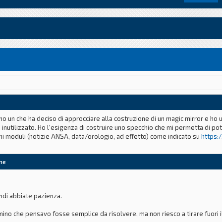
ono un che ha deciso di approcciare alla costruzione di un magic mirror e ho 
inutilizzato. Ho l'esigenza di costruire uno specchio che mi permetta di po
uni moduli (notizie ANSA, data/orologio, ad effetto) come indicato su
https:
one
di abbiate pazienza.
no che pensavo fosse semplice da risolvere, ma non riesco a tirare fuori i