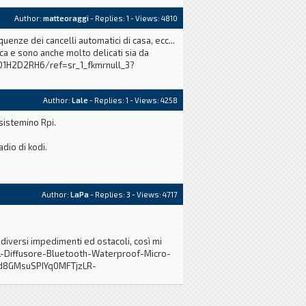
Author:
matteoraggi
- Replies:
1
- Views: 4810
 con una app dallo smarphone.
enze dei cancelli automatici di casa, ecc...
ca e sono anche molto delicati sia da
01H2D2RH6/ref=sr_1_fkmrnull_3?
Author:
Lale
- Replies:
1
- Views: 4258
sistemino Rpi.
.
dio di kodi.
Author:
LaPa
- Replies:
3
- Views: 4717
iversi impedimenti ed ostacoli, così mi
JBL-Diffusore-Bluetooth-Waterproof-Micro-
d8GMsuSPIYq0MFTjzLR-