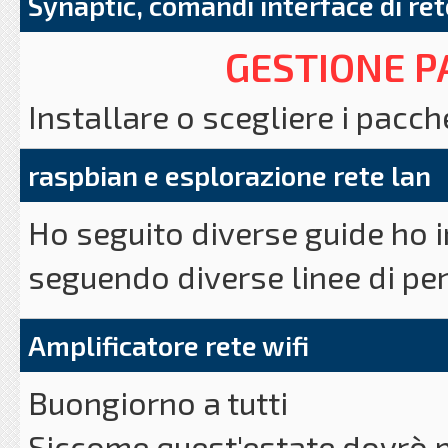
Synaptic, comandi interface di ret
GESTIONE P
Installare o scegliere i pacch
importante, è molto di più.
raspbian e esplorazione rete lan
Ho seguito diverse guide ho 
Come in qualsiasi ambiente L
seguendo diverse linee di pen
del pacchetti programma tram
rete lan, al massimo sono riu
Synaptic è un gestore grafico
Amplificatore rete wifi
winzozz una cartella condivi
vi permetterà di gestire grafi
Buongiorno a tutti
ubuntu mate e magicamente ved
ai programmi, chiaramente si 
Siccome quest'estate dovrò p