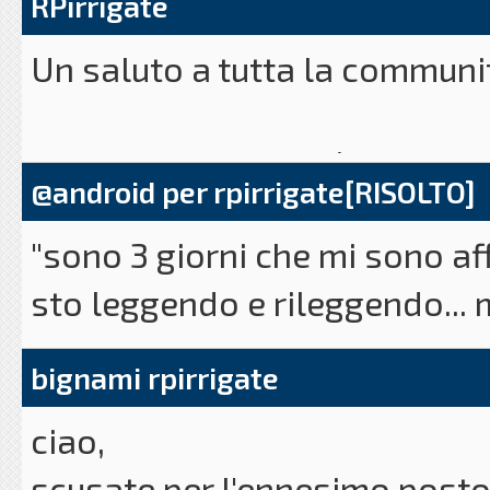
RPirrigate
Un saluto a tutta la communi
Si sta avvicinando l’
estate
! I
@android per rpirrigate[RISOLTO]
zanzare, l’afa, la stanchezza
"sono 3 giorni che mi sono af
sto leggendo e rileggendo... 
Poichè le idee migliori vengo
come interfacciare rpirrigate 
deciso di automatizzare l’irr
bignami rpirrigate
Raspberry Pi
e, “visto che c’e
ciao,
open source e disponibile al
scusate per l'ennesimo posto