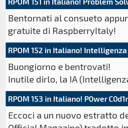
RPOM 151 in Italiano! Problem Sol
Bentornati al consueto appu
gratuite di RaspberryItaly!
Da questo mese, ci occupere
RPOM 152 in Italiano! Intelligenza 
il nuovo nome, poco originale,
Buongiorno e bentrovati!
Fondazione Raspberry Pi, nata
Inutile dirlo, la IA (Intelligenz
e
HackSpace
.
oramai, da mesi. i grandi ch
Ci sono delle rubriche su ques
RPOM 153 in Italiano! P0wer C0d1
questa tecnologia rendendola 
periodicamente, sia per abbrac
Eccoci a un nuovo estratto del
Ma si sa, queste IA "girano" s
prodotti. E sono la guida di p
Official Magazine) tradotto in