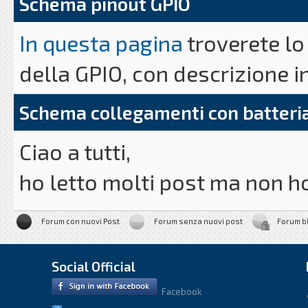
Schema pinout GPIO
In questa pagina
troverete lo
della GPIO, con descrizione i
Schema collegamenti con batteria 
Ciao a tutti,
ho letto molti post ma non 
circuitale/foto che descrives
Forum con nuovi Post
Forum senza nuovi post
Forum b
batteria 9v come alimentatore
Social Official
Facebook
C'è qualche buon'anima che m