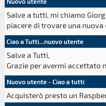
Nuovo utente
Salve a tutti, mi chiamo Gior
piacere di trovare una nuova
fare grandi cose.
Ciao a Tutti...nuovo utente
Raspberry ha fatto il suo,ora 
Salve a Tutti,
grande.
Grazie per avermi accettato 
quindi felice di condividere co
Amo il Lampone
Nuovo utente - Ciao a tutti
Qualcosa troverete alla sezi
Acquisterò presto un Raspbe
radio amatoriale all'indirizz
A presto amici.