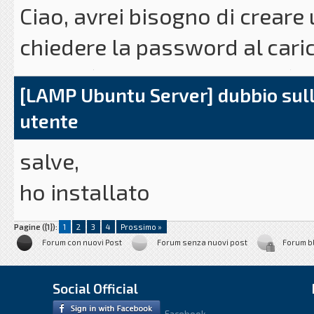
Ciao, avrei bisogno di creare
attualmente sono
chiedere la password al cari
abbastanza ruggine...
utente è limitatissimo e può s
Buon lavoro a tutti!
[LAMP Ubuntu Server] dubbio sull
connettersi e la password pe
utente
Come si fa?
salve,
ho installato
ubuntu server 16, installato 
Pagine ({1}):
1
2
3
4
Prossimo »
Forum con nuovi Post
Forum senza nuovi post
Forum b
vorrei capire questa cosa di
webmin o di apache?
Social Official