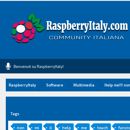
Benvenuti su RaspberryItaly!
RaspberryItaly
Software
Multimedia
Help me!!! non
media
Tags
non
mi
il
help
me
touch
funzi