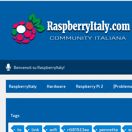
Benvenuti su RaspberryItaly!
RaspberryItaly
Hardware
Raspberry Pi 2
[Problema
media
Tags
to
link
wifi
rtl81923eu
pennetta
w