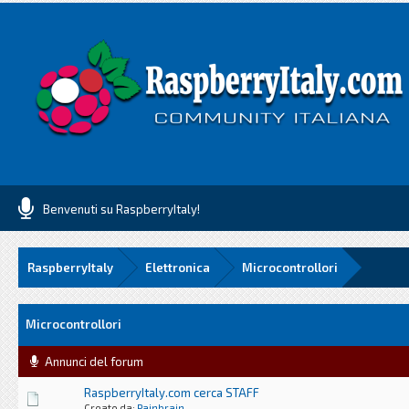
Benvenuti su RaspberryItaly!
RaspberryItaly
Elettronica
Microcontrollori
Microcontrollori
Annunci del forum
RaspberryItaly.com cerca STAFF
Creato da:
Painbrain