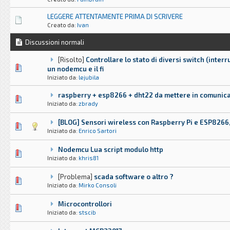
LEGGERE ATTENTAMENTE PRIMA DI SCRIVERE
Creato da:
Ivan
Discussioni normali
[Risolto]
Controllare lo stato di diversi switch (interr
0 voti - 0 su 5 di media
1
2
3
4
5
un nodemcu e il fi
Iniziato da:
lejubila
raspberry + esp8266 + dht22 da mettere in comunic
0 voti - 0 su 5 di media
1
2
3
4
5
Iniziato da:
zbrady
[BLOG] Sensori wireless con Raspberry Pi e ESP8266
0 voti - 0 su 5 di media
1
2
3
4
5
Iniziato da:
Enrico Sartori
Nodemcu Lua script modulo http
0 voti - 0 su 5 di media
1
2
3
4
5
Iniziato da:
khris81
[Problema]
scada software o altro ?
0 voti - 0 su 5 di media
1
2
3
4
5
Iniziato da:
Mirko Consoli
Microcontrollori
0 voti - 0 su 5 di media
1
2
3
4
5
Iniziato da:
stscib