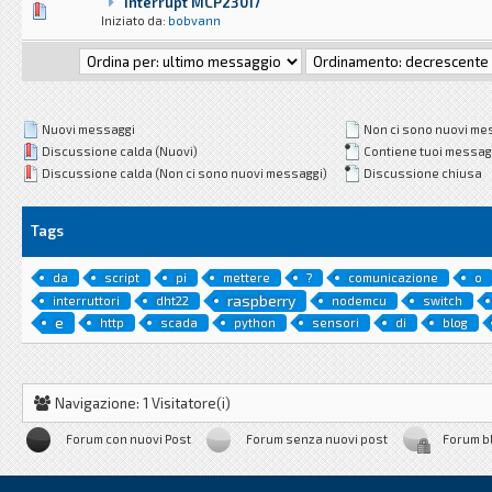
Interrupt MCP23017
0 voti - 0 su 5 di media
1
2
3
4
5
Iniziato da:
bobvann
Nuovi messaggi
Non ci sono nuovi me
Discussione calda (Nuovi)
Contiene tuoi messag
Discussione calda (Non ci sono nuovi messaggi)
Discussione chiusa
Tags
da
script
pi
mettere
?
comunicazione
o
raspberry
interruttori
dht22
nodemcu
switch
e
http
scada
python
sensori
di
blog
Navigazione: 1 Visitatore(i)
Forum con nuovi Post
Forum senza nuovi post
Forum b